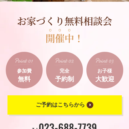
お家づくり無料相談会
開
催
中
！
参加費
完全
お子様
無料
予約制
大歓迎
ご予約はこちらから
023-688-7739