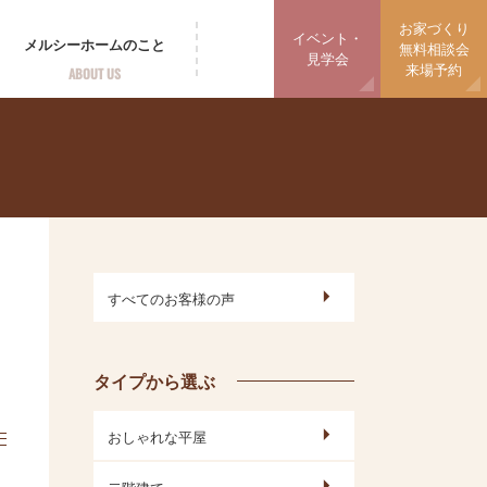
お家づくり
イベント・
メルシーホームの
こと
無料相談会
見学会
来場予約
ABOUT US
すべてのお客様の声
タイプから選ぶ
おしゃれな平屋
二階建て